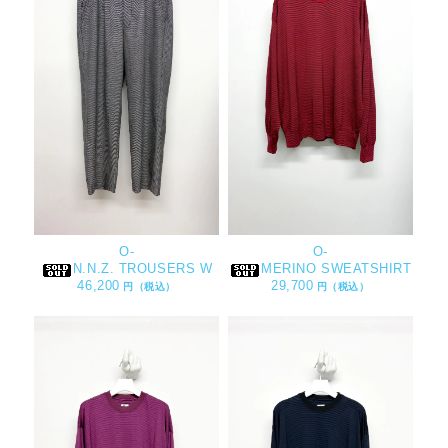
O-
O-
N.N.Z. TROUSERS W
MERINO SWEATSHIRT
46,200
29,700
円（税込）
円（税込）