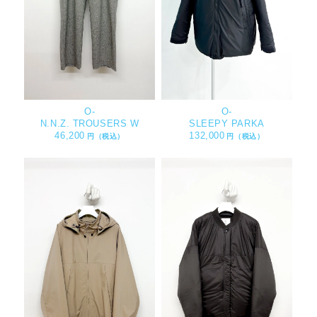
O-
O-
N.N.Z. TROUSERS W
SLEEPY PARKA
46,200
132,000
円（税込）
円（税込）