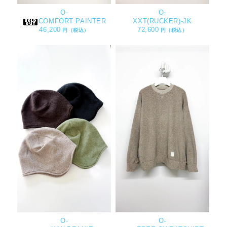
O-
O-
COMFORT PAINTER
XXT(RUCKER)-JK
46,200
72,600
円（税込）
円（税込）
O-
O-