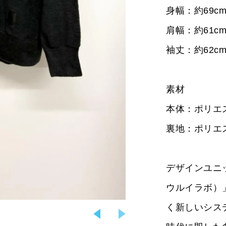
身幅：約69c
肩幅：約61c
袖丈：約62c
素材
本体：ポリエス
裏地：ポリエス
デザインユニット「
ウルイラボ）
く新しいシス