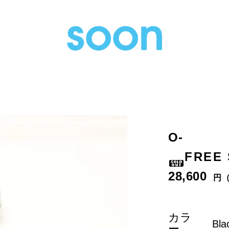
O-
FREE
28,600
円
カラ
ー