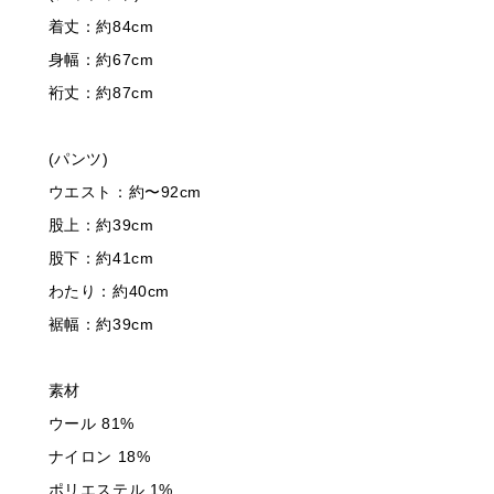
着丈：約84cm
身幅：約67cm
裄丈：約87cm
(パンツ)
ウエスト：約〜92cm
股上：約39cm
股下：約41cm
わたり：約40cm
裾幅：約39cm
素材
ウール 81%
ナイロン 18%
ポリエステル 1%