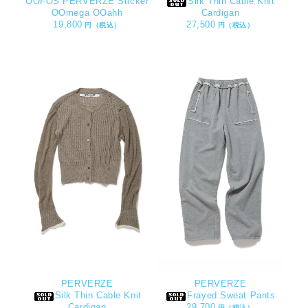
OOFOS PERVERZE Sticker
Silk Thin Cable Knit
OOmega OOahh
Cardigan
19,800
27,500
円（税込）
円（税込）
PERVERZE
PERVERZE
Silk Thin Cable Knit
Frayed Sweat Pants
Cardigan
29,700
円（税込）